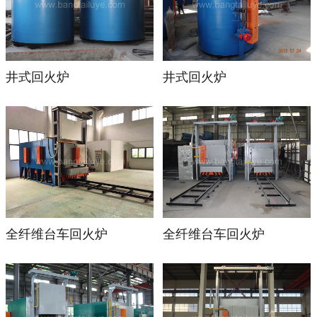
井式回火炉
井式回火炉
全纤维台车回火炉
全纤维台车回火炉