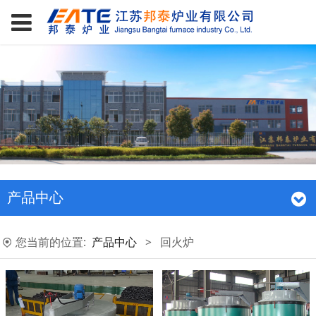
产品中心
您当前的位置:
产品中心
>
回火炉